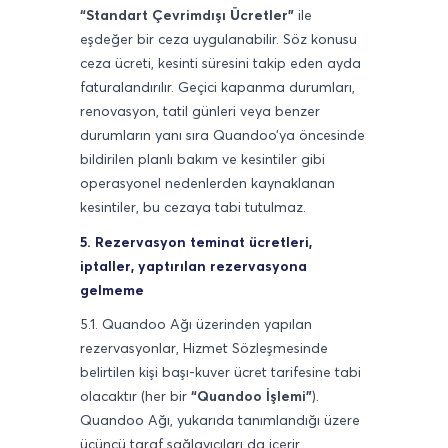
“Standart Çevrimdışı Ücretler”
ile
eşdeğer bir ceza uygulanabilir. Söz konusu
ceza ücreti, kesinti süresini takip eden ayda
faturalandırılır. Geçici kapanma durumları,
renovasyon, tatil günleri veya benzer
durumların yanı sıra Quandoo’ya öncesinde
bildirilen planlı bakım ve kesintiler gibi
operasyonel nedenlerden kaynaklanan
kesintiler, bu cezaya tabi tutulmaz.
5. Rezervasyon teminat ücretleri,
iptaller, yaptırılan rezervasyona
gelmeme
5.1. Quandoo Ağı üzerinden yapılan
rezervasyonlar, Hizmet Sözleşmesinde
belirtilen kişi başı-kuver ücret tarifesine tabi
olacaktır (her bir
“Quandoo İşlemi”
).
Quandoo Ağı, yukarıda tanımlandığı üzere
üçüncü taraf sağlayıcıları da içerir.