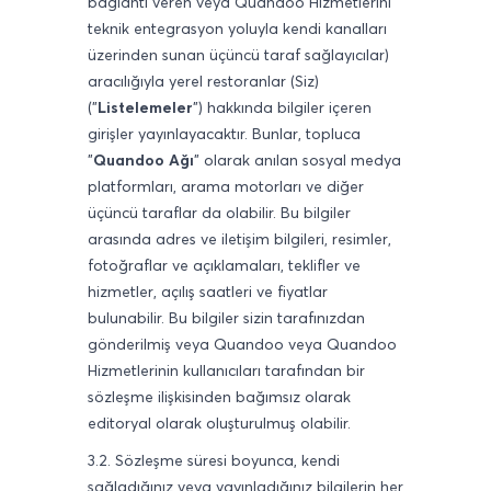
bağlantı veren veya Quandoo Hizmetlerini
teknik entegrasyon yoluyla kendi kanalları
üzerinden sunan üçüncü taraf sağlayıcılar)
aracılığıyla yerel restoranlar (Siz)
("
Listelemeler
") hakkında bilgiler içeren
girişler yayınlayacaktır. Bunlar, topluca
"
Quandoo Ağı
" olarak anılan sosyal medya
platformları, arama motorları ve diğer
üçüncü taraflar da olabilir. Bu bilgiler
arasında adres ve iletişim bilgileri, resimler,
fotoğraflar ve açıklamaları, teklifler ve
hizmetler, açılış saatleri ve fiyatlar
bulunabilir. Bu bilgiler sizin tarafınızdan
gönderilmiş veya Quandoo veya Quandoo
Hizmetlerinin kullanıcıları tarafından bir
sözleşme ilişkisinden bağımsız olarak
editoryal olarak oluşturulmuş olabilir.
3.2. Sözleşme süresi boyunca, kendi
sağladığınız veya yayınladığınız bilgilerin her