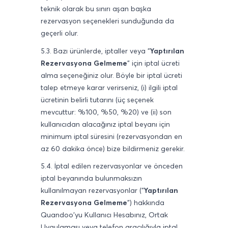
teknik olarak bu sınırı aşan başka
rezervasyon seçenekleri sunduğunda da
geçerli olur.
5.3. Bazı ürünlerde, iptaller veya "
Yaptırılan
Rezervasyona Gelmeme
" için iptal ücreti
alma seçeneğiniz olur. Böyle bir iptal ücreti
talep etmeye karar verirseniz, (i) ilgili iptal
ücretinin belirli tutarını (üç seçenek
mevcuttur: %100, %50, %20) ve (ii) son
kullanıcıdan alacağınız iptal beyanı için
minimum iptal süresini (rezervasyondan en
az 60 dakika önce) bize bildirmeniz gerekir.
5.4. İptal edilen rezervasyonlar ve önceden
iptal beyanında bulunmaksızın
kullanılmayan rezervasyonlar ("
Yaptırılan
Rezervasyona Gelmeme
") hakkında
Quandoo'yu Kullanıcı Hesabınız, Ortak
Uygulaması veya telefon aracılığıyla iptal