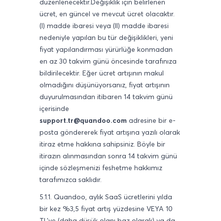
düzenlenecektir.Değişiklik için belirlenen
ücret, en güncel ve mevcut ücret olacaktır.
(I) madde ibaresi veya (II) madde ibaresi
nedeniyle yapılan bu tür değişiklikleri, yeni
fiyat yapılandırması yürürlüğe konmadan
en az 30 takvim günü öncesinde tarafınıza
bildirilecektir. Eğer ücret artışının makul
olmadığını düşünüyorsanız, fiyat artışının
duyurulmasından itibaren 14 takvim günü
içerisinde
support.tr@quandoo.com
adresine bir e-
posta göndererek fiyat artışına yazılı olarak
itiraz etme hakkına sahipsiniz. Böyle bir
itirazın alınmasından sonra 14 takvim günü
içinde sözleşmenizi feshetme hakkımız
tarafımızca saklıdır.
5.1.1. Quandoo, aylık SaaS ücretlerini yılda
bir kez %3,5 fiyat artış yüzdesine VEYA 10
TL’ye (daha düşük olanı baz olarak) ya da