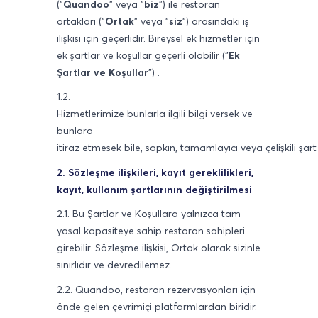
("
Quandoo
" veya "
biz
") ile restoran
ortakları ("
Ortak
" veya "
siz
") arasındaki iş
ilişkisi için geçerlidir. Bireysel ek hizmetler için
ek şartlar ve koşullar geçerli olabilir ("
Ek
Şartlar ve Koşullar
") .
1.2.
Hizmetlerimize
bunlarla
ilgili
bilgi
versek
ve
bunlara
itiraz
etmesek
bile,
sapkın,
tamamlayıcı
veya
çelişkili
şart
2. Sözleşme ilişkileri, kayıt gereklilikleri,
kayıt, kullanım şartlarının değiştirilmesi
2.1. Bu Şartlar ve Koşullara yalnızca tam
yasal kapasiteye sahip restoran sahipleri
girebilir. Sözleşme ilişkisi, Ortak olarak sizinle
sınırlıdır ve devredilemez.
2.2. Quandoo, restoran rezervasyonları için
önde gelen çevrimiçi platformlardan biridir.