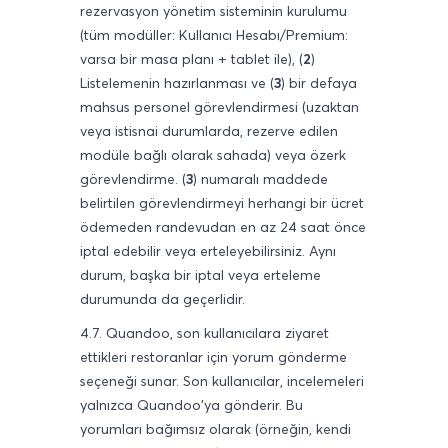
rezervasyon yönetim sisteminin kurulumu
(tüm modüller: Kullanıcı Hesabı/Premium:
varsa bir masa planı + tablet ile), (
2
)
Listelemenin hazırlanması ve (
3
) bir defaya
mahsus personel görevlendirmesi (uzaktan
veya istisnai durumlarda, rezerve edilen
modüle bağlı olarak sahada) veya özerk
görevlendirme. (
3
) numaralı maddede
belirtilen görevlendirmeyi herhangi bir ücret
ödemeden randevudan en az 24 saat önce
iptal edebilir veya erteleyebilirsiniz. Aynı
durum, başka bir iptal veya erteleme
durumunda da geçerlidir.
4.7. Quandoo, son kullanıcılara ziyaret
ettikleri restoranlar için yorum gönderme
seçeneği sunar. Son kullanıcılar, incelemeleri
yalnızca Quandoo'ya gönderir. Bu
yorumları bağımsız olarak (örneğin, kendi