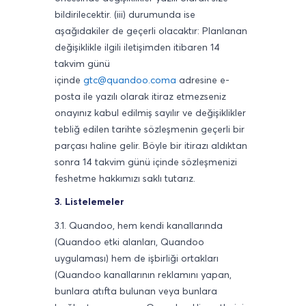
bildirilecektir. (iii) durumunda ise
aşağıdakiler de geçerli olacaktır: Planlanan
değişiklikle ilgili iletişimden itibaren 14
takvim günü
içinde
gtc@quandoo.coma
adresine e-
posta ile yazılı olarak itiraz etmezseniz
onayınız kabul edilmiş sayılır ve değişiklikler
tebliğ edilen tarihte sözleşmenin geçerli bir
parçası haline gelir. Böyle bir itirazı aldıktan
sonra 14 takvim günü içinde sözleşmenizi
feshetme hakkımızı saklı tutarız.
3. Listelemeler
3.1. Quandoo, hem kendi kanallarında
(Quandoo etki alanları, Quandoo
uygulaması) hem de işbirliği ortakları
(Quandoo kanallarının reklamını yapan,
bunlara atıfta bulunan veya bunlara