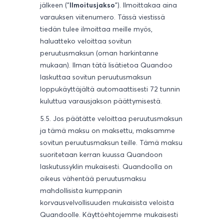
jälkeen ("
Ilmoitusjakso
"). Ilmoittakaa aina
varauksen viitenumero. Tässä viestissä
tiedän tulee ilmoittaa meille myös,
haluatteko veloittaa sovitun
peruutusmaksun (oman harkintanne
mukaan). Ilman tätä lisätietoa Quandoo
laskuttaa sovitun peruutusmaksun
loppukäyttäjältä automaattisesti 72 tunnin
kuluttua varausjakson päättymisestä.
5.5. Jos päätätte veloittaa peruutusmaksun
ja tämä maksu on maksettu, maksamme
sovitun peruutusmaksun teille. Tämä maksu
suoritetaan kerran kuussa Quandoon
laskutussyklin mukaisesti. Quandoolla on
oikeus vähentää peruutusmaksu
mahdollisista kumppanin
korvausvelvollisuuden mukaisista veloista
Quandoolle. Käyttöehtojemme mukaisesti