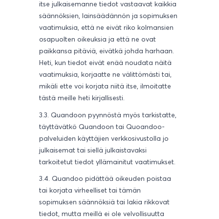
itse julkaisemanne tiedot vastaavat kaikkia
säännöksien, lainsäädännön ja sopimuksen
vaatimuksia, että ne eivät riko kolmansien
osapuolten oikeuksia ja että ne ovat
paikkansa pitäviä, eivätkä johda harhaan.
Heti, kun tiedot eivät enää noudata näitä
vaatimuksia, korjaatte ne välittömästi tai,
mikäli ette voi korjata niitä itse, ilmoitatte
tästä meille heti kirjallisesti.
3.3. Quandoon pyynnöstä myös tarkistatte,
täyttävätkö Quandoon tai Quoandoo-
palveluiden käyttäjien verkkosivustolla jo
julkaisemat tai siellä julkaistavaksi
tarkoitetut tiedot yllämainitut vaatimukset.
3.4. Quandoo pidättää oikeuden poistaa
tai korjata virheelliset tai tämän
sopimuksen säännöksiä tai lakia rikkovat
tiedot, mutta meillä ei ole velvollisuutta