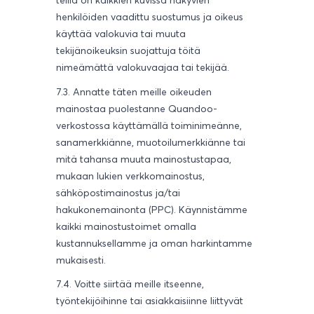
teillä on kaikkien kuvissa näkyvien
henkilöiden vaadittu suostumus ja oikeus
käyttää valokuvia tai muuta
tekijänoikeuksin suojattuja töitä
nimeämättä valokuvaajaa tai tekijää.
7.3. Annatte täten meille oikeuden
mainostaa puolestanne Quandoo-
verkostossa käyttämällä toiminimeänne,
sanamerkkiänne, muotoilumerkkiänne tai
mitä tahansa muuta mainostustapaa,
mukaan lukien verkkomainostus,
sähköpostimainostus ja/tai
hakukonemainonta (PPC). Käynnistämme
kaikki mainostustoimet omalla
kustannuksellamme ja oman harkintamme
mukaisesti.
7.4. Voitte siirtää meille itseenne,
työntekijöihinne tai asiakkaisiinne liittyvät