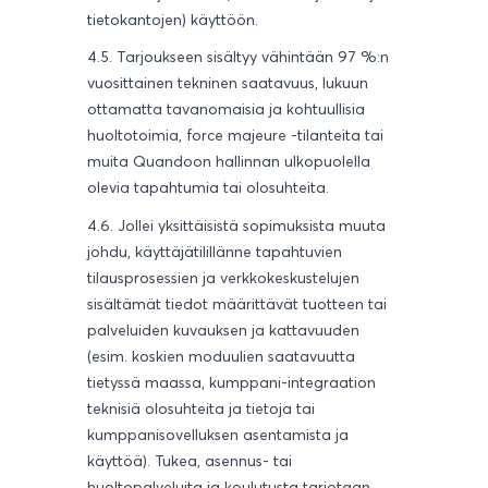
tietokantojen) käyttöön.
4.5. Tarjoukseen sisältyy vähintään 97 %:n
vuosittainen tekninen saatavuus, lukuun
ottamatta tavanomaisia ja kohtuullisia
huoltotoimia, force majeure -tilanteita tai
muita Quandoon hallinnan ulkopuolella
olevia tapahtumia tai olosuhteita.
4.6. Jollei yksittäisistä sopimuksista muuta
johdu, käyttäjätilillänne tapahtuvien
tilausprosessien ja verkkokeskustelujen
sisältämät tiedot määrittävät tuotteen tai
palveluiden kuvauksen ja kattavuuden
(esim. koskien moduulien saatavuutta
tietyssä maassa, kumppani-integraation
teknisiä olosuhteita ja tietoja tai
kumppanisovelluksen asentamista ja
käyttöä). Tukea, asennus- tai
huoltopalveluita ja koulutusta tarjotaan