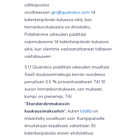
sähköpostia
osoitteeseen
gtc@quandoo.com
14
kalenteripäivän kuluessa siitä, kun
hinnankorotuksesta on ilmoitettu.
Pidätämme oikeuden päättää
sopimuksenne 14 kalenteripäivän kuluessa
siitä, kun olemme vastaanottaneet tällaisen
vastalauseen.
5.1.1 Quandoo
pidättää oikeuden muuttaa
SaaS-kuukausimaksuja kerran vuodessa
perustuen 3,5 % prosentuaaliseen TAI 10
euron hinnankorotukseen, sen mukaan,
kumpi on pienempi, TAI
"
Standardinmukaisiin
kuukausimaksuihin
", kuten
täällä
on
määritelty soveltuvin osin. Kumppaneille
ilmoitetaan kirjallisesti vähintään 30
kalenteripäivää ennen ehdotettua