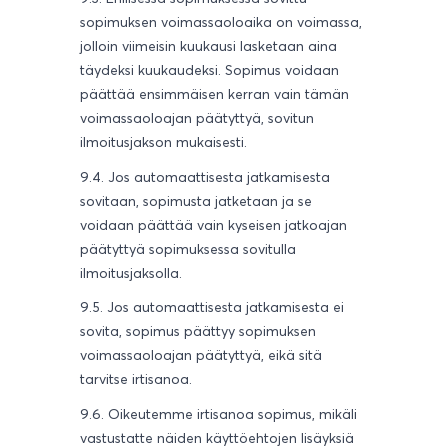
sopimuksen voimassaoloaika on voimassa,
jolloin viimeisin kuukausi lasketaan aina
täydeksi kuukaudeksi. Sopimus voidaan
päättää ensimmäisen kerran vain tämän
voimassaoloajan päätyttyä, sovitun
ilmoitusjakson mukaisesti.
9.4. Jos automaattisesta jatkamisesta
sovitaan, sopimusta jatketaan ja se
voidaan päättää vain kyseisen jatkoajan
päätyttyä sopimuksessa sovitulla
ilmoitusjaksolla.
9.5. Jos automaattisesta jatkamisesta ei
sovita, sopimus päättyy sopimuksen
voimassaoloajan päätyttyä, eikä sitä
tarvitse irtisanoa.
9.6. Oikeutemme irtisanoa sopimus, mikäli
vastustatte näiden käyttöehtojen lisäyksiä