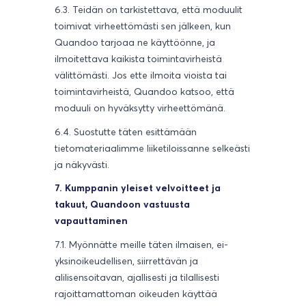
6.3. Teidän on tarkistettava, että moduulit
toimivat virheettömästi sen jälkeen, kun
Quandoo tarjoaa ne käyttöönne, ja
ilmoitettava kaikista toimintavirheistä
välittömästi. Jos ette ilmoita vioista tai
toimintavirheistä, Quandoo katsoo, että
moduuli on hyväksytty virheettömänä.
6.4. Suostutte täten esittämään
tietomateriaalimme liiketiloissanne selkeästi
ja näkyvästi.
7. Kumppanin yleiset velvoitteet ja
takuut, Quandoon vastuusta
vapauttaminen
7.1. Myönnätte meille täten ilmaisen, ei-
yksinoikeudellisen, siirrettävän ja
alilisensoitavan, ajallisesti ja tilallisesti
rajoittamattoman oikeuden käyttää