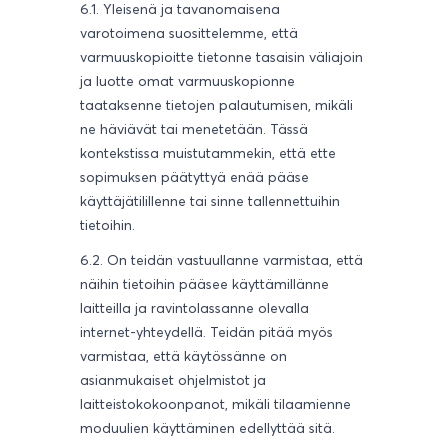
6.1. Yleisenä ja tavanomaisena
varotoimena suosittelemme, että
varmuuskopioitte tietonne tasaisin väliajoin
ja luotte omat varmuuskopionne
taataksenne tietojen palautumisen, mikäli
ne häviävät tai menetetään. Tässä
kontekstissa muistutammekin, että ette
sopimuksen päätyttyä enää pääse
käyttäjätilillenne tai sinne tallennettuihin
tietoihin.
6.2. On teidän vastuullanne varmistaa, että
näihin tietoihin pääsee käyttämillänne
laitteilla ja ravintolassanne olevalla
internet-yhteydellä. Teidän pitää myös
varmistaa, että käytössänne on
asianmukaiset ohjelmistot ja
laitteistokokoonpanot, mikäli tilaamienne
moduulien käyttäminen edellyttää sitä.