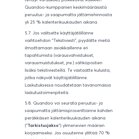
Quandoo-kumppanien keskimääräisistä
peruutus- ja saapumatta jättämishinnoista
yli 25 % kalenterikuukauden aikana.
5.7. Jos valitsette käyttäjätilillänne
vaihtoehdon "Tekstiviesti", pyydätte meitä
ilmoittamaan asiakkaillenne eri
tapahtumista (varausvahvistukset,
varausmuistutukset, jne.) sähköpostien
lisäksi tekstiviesteillä. Te vastaatte kuluista,
jotka näkyvät käyttäjätilillänne.
Laskutuksessa noudatetaan tavanomaisia
laskutustoimenpiteitä.
5.8. Quandoo
voi seurata peruutus- ja
saapumatta jättämisprosenttianne kahden
peräkkäisen kalenterikuukauden aikana
("
Tarkistusjakso
") ylimenevien määrien
korjaamiseksi. Jos osuutenne ylittää 70 %