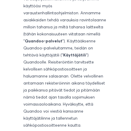
käyttöösi myös
varaustenhallintaohjelmiston. Annamme
asiakkaiden tehdä varauksia ravintolaanne
milloin tahansa ja miltä tahansa laitteelta
(tähän kokonaisuuteen viitataan nimellä
"
Quandoo-palvelut
"). Käyttääksenne
Quandoo-palveluitamme, teidän on
tehtävä käyttäjätili ("
Käyttäjätili
")
Quandoolle. Reisiteröintiin tarvitsette
kelvollisen sähköpostiosoitteen ja
haluamanne salasanan. Olette velvollinen
antamaan rekisteröinnin aikana täydelliset
ja paikkansa pitävät tiedot ja pitämään
nämä tiedot ajan tasalla sopimuksen
voimassaoloaikana. Hyväksytte, että
Quandoo voi viestiä kanssanne
käyttäjätilinne ja tallennetun
sähköpostiosoitteenne kautta.