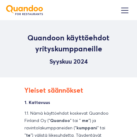
Quandoon käyttöehdot
yrityskumppaneille
Syyskuu 2024
Yleiset säännökset
1. Kattavuus
1.1. Nämä käyttöehdot koskevat Quandoo
Finland Oy ("
Quandoo
" tai "
me
") ja
ravintolakumppaneiden ("
kumppani
" tai
"
te
") välistä liikesuhdetta. Täydentävät