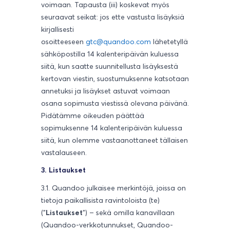
voimaan. Tapausta (iii) koskevat myös
seuraavat seikat: jos ette vastusta lisäyksiä
kirjallisesti
osoitteeseen
gtc@quandoo.com
lähetetyllä
sähköpostilla 14 kalenteripäivän kuluessa
siitä, kun saatte suunnitellusta lisäyksestä
kertovan viestin, suostumuksenne katsotaan
annetuksi ja lisäykset astuvat voimaan
osana sopimusta viestissä olevana päivänä.
Pidätämme oikeuden päättää
sopimuksenne 14 kalenteripäivän kuluessa
siitä, kun olemme vastaanottaneet tällaisen
vastalauseen.
3. Listaukset
3.1. Quandoo julkaisee merkintöjä, joissa on
tietoja paikallisista ravintoloista (te)
("
Listaukset
") – sekä omilla kanavillaan
(Quandoo-verkkotunnukset, Quandoo-