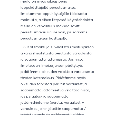
meillä on myös oikeus periä
loppukäyttäjältä peruutusmaksu.
Ilmoitamme loppukäyttäjälle tällaisesta
maksusta ja siihen liittyvistä käyttöehdoista.
Meillä on velvollisuus maksaa sovittu
peruutusmaksu sinulle vain, jos saamme
peruutusmaksun käyttäjältä.
5.6. Katemaksuja ei veloiteta ilmoitusjakson
aikana ilmoitetuista perutuista varauksista
ja saapumatta jättämisistä. Jos niistä
ilmoitetaan ilmoitusjakson päätyttyä,
pidätämme oikeuden veloittaa varauksesta
täyden katemaksun. Pidätämme myös
oikeuden tarkistaa perutut varaukset ja
saapumatta jättämiset ja veloittaa niistä,
jos peruutus- ja saapumatta
jättämishintanne (perutut varaukset +
varaukset, joihin jätettiin saapumatta /
tehdyt varaukset) poikkeavat kaikkien