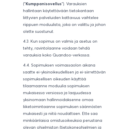
("
Kumppanisovellus
"). Varauksien
hallintaan käytettävään tietokantaan
liittyvien palveluiden kattavuus vaihtelee
riippuen moduulista, joka on valittu ja johon
olette suostunut.
4.3. Kun sopimus on valmis ja asetus on
tehty, ravintolaanne voidaan tehdä
varauksia koko Quandoo-verkossa.
4.4. Sopimuksen voimassaolon aikana
saatte ei-yksinoikeudellisen ja ei-siirrettävän
sopimuksellisen oikeuden käyttää
tilaamaanne moduulia sopimuksen
mukaisessa versiossa ja laajuudessa
yksinomaan hallinnoidaksenne omaa
liiketoimintaanne sopimuksen säännösten
mukaisesti ja niitä noudattaen. Ette saa
minkäänlaisia omistusoikeuksia perustana
olevan ohjelmiston (tietokoneohjelmien ja