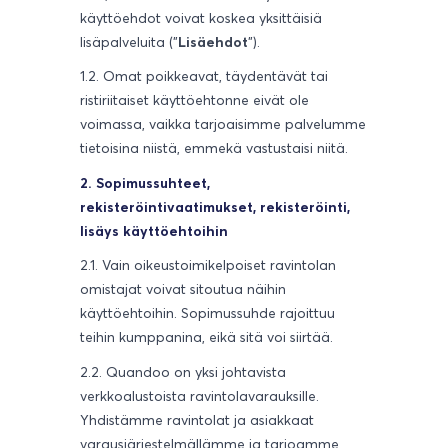
käyttöehdot voivat koskea yksittäisiä
lisäpalveluita ("
Lisäehdot
").
1.2. Omat poikkeavat, täydentävät tai
ristiriitaiset käyttöehtonne eivät ole
voimassa, vaikka tarjoaisimme palvelumme
tietoisina niistä, emmekä vastustaisi niitä.
2. Sopimussuhteet,
rekisteröintivaatimukset, rekisteröinti,
lisäys käyttöehtoihin
2.1. Vain oikeustoimikelpoiset ravintolan
omistajat voivat sitoutua näihin
käyttöehtoihin. Sopimussuhde rajoittuu
teihin kumppanina, eikä sitä voi siirtää.
2.2. Quandoo on yksi johtavista
verkkoalustoista ravintolavarauksille.
Yhdistämme ravintolat ja asiakkaat
varausjärjestelmällämme ja tarjoamme