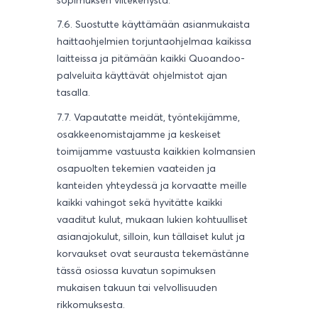
7.6. Suostutte käyttämään asianmukaista
haittaohjelmien torjuntaohjelmaa kaikissa
laitteissa ja pitämään kaikki Quoandoo-
palveluita käyttävät ohjelmistot ajan
tasalla.
7.7. Vapautatte meidät, työntekijämme,
osakkeenomistajamme ja keskeiset
toimijamme vastuusta kaikkien kolmansien
osapuolten tekemien vaateiden ja
kanteiden yhteydessä ja korvaatte meille
kaikki vahingot sekä hyvitätte kaikki
vaaditut kulut, mukaan lukien kohtuulliset
asianajokulut, silloin, kun tällaiset kulut ja
korvaukset ovat seurausta tekemästänne
tässä osiossa kuvatun sopimuksen
mukaisen takuun tai velvollisuuden
rikkomuksesta.