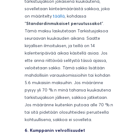
tarkistusjakson jokaisena kuukautena,
sovelletaan kiinteämääräistä sakkoa, joka
on määritelty
täällä
, kohdassa
“
Standardinmukaiset peruutussakot
”.
Tämä maksu laskutetaan Tarkistusjaksoa
seuraavan kuukauden aikana. Saatte
kirjallisen ilmoituksen, ja teillä on 14
kalenteripäivää aikaa käsitellä asiaa. Jos
ette anna riittävää selitystä tässä ajassa,
veloitetaan sakko. Tämä sakko lisätään
mahdollisiin varauskomissioihin tai kohdan
5.6 mukaisiin maksuihin. Jos määränne
pysyy yli 70 %:n minä tahansa kuukautena
tarkistusjakson jälkeen, sakkoa jatketaan.
Jos määränne kuitenkin putoaa alle 70 %:n
tai sitä pidetään olosuhteidesi perusteella
kohtuullisena, sakkoa ei sovelleta.
6. Kumppanin velvollisuudet