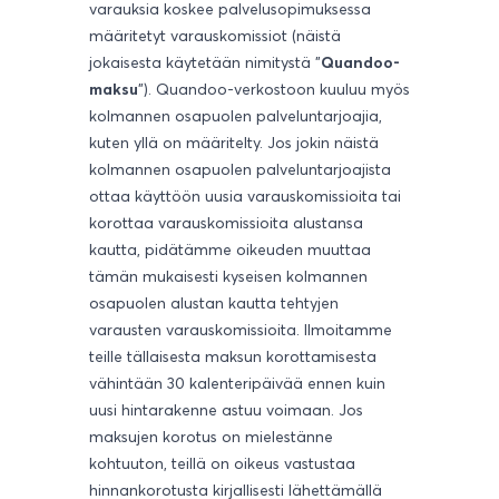
varauksia koskee palvelusopimuksessa
määritetyt varauskomissiot (näistä
jokaisesta käytetään nimitystä "
Quandoo-
maksu
"). Quandoo-verkostoon kuuluu myös
kolmannen osapuolen palveluntarjoajia,
kuten yllä on määritelty. Jos jokin näistä
kolmannen osapuolen palveluntarjoajista
ottaa käyttöön uusia varauskomissioita tai
korottaa varauskomissioita alustansa
kautta, pidätämme oikeuden muuttaa
tämän mukaisesti kyseisen kolmannen
osapuolen alustan kautta tehtyjen
varausten varauskomissioita. Ilmoitamme
teille tällaisesta maksun korottamisesta
vähintään 30 kalenteripäivää ennen kuin
uusi hintarakenne astuu voimaan. Jos
maksujen korotus on mielestänne
kohtuuton, teillä on oikeus vastustaa
hinnankorotusta kirjallisesti lähettämällä