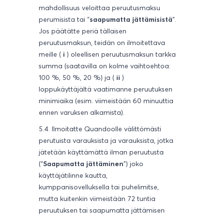
mahdollisuus veloittaa peruutusmaksu
perumisista tai "
saapumatta jättämisistä
".
Jos päätätte periä tällaisen
peruutusmaksun, teidän on ilmoitettava
meille (
i
) oleellisen peruutusmaksun tarkka
summa (saatavilla on kolme vaihtoehtoa:
100 %, 50 %, 20 %) ja (
ii
)
loppukäyttäjältä vaatimanne peruutuksen
minimiaika (esim. viimeistään 60 minuuttia
ennen varuksen alkamista).
5.4. Ilmoitatte Quandoolle välittömästi
perutuista varauksista ja varauksista, jotka
jätetään käyttämättä ilman peruutusta
("
Saapumatta jättäminen
") joko
käyttäjätilinne kautta,
kumppanisovelluksella tai puhelimitse,
mutta kuitenkin viimeistään 72 tuntia
peruutuksen tai saapumatta jättämisen