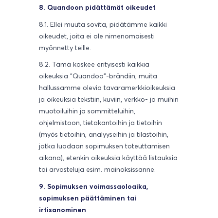
8. Quandoon pidättämät oikeudet
8.1. Ellei muuta sovita, pidätämme kaikki
oikeudet, joita ei ole nimenomaisesti
myönnetty teille.
8.2. Tämä koskee erityisesti kaikkia
oikeuksia "Quandoo"-brändiin, muita
hallussamme olevia tavaramerkkioikeuksia
ja oikeuksia tekstiin, kuviin, verkko- ja muihin
muotoiluihin ja sommitteluihin,
ohjelmistoon, tietokantoihin ja tietoihin
(myös tietoihin, analyyseihin ja tilastoihin,
jotka luodaan sopimuksen toteuttamisen
aikana), etenkin oikeuksia käyttää listauksia
tai arvosteluja esim. mainoksissanne.
9. Sopimuksen voimassaoloaika,
sopimuksen päättäminen tai
irtisanominen