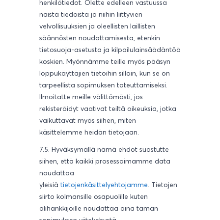
henkilötiedot. Olette edelleen vastuussa
näistä tiedoista ja niihin liittyvien
velvollisuuksien ja oleellisten laillisten
säännösten noudattamisesta, etenkin
tietosuoja-asetusta ja kilpailulainsäädäntöä
koskien. Myönnämme teille myös pääsyn
loppukäyttäjien tietoihin silloin, kun se on
tarpeellista sopimuksen toteuttamiseksi.
Ilmoitatte meille välittömästi, jos
rekisteröidyt vaativat teiltä oikeuksia, jotka
vaikuttavat myös siihen, miten
käsittelemme heidän tietojaan.
7.5. Hyväksymällä nämä ehdot suostutte
siihen, että kaikki prosessoimamme data
noudattaa
yleisiä
tietojenkäsittelyehtojamme
. Tietojen
siirto kolmansille osapuolille kuten
alihankkijoille noudattaa aina tämän
sopimuksen viitekehystä.