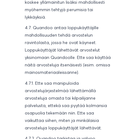
koskee yllämainitun lisäksi mahdollisesti
myöhemmin tehtyjä perumisia tai
lykkäyksiä.
4.7. Quandoo antaa loppukäyttäjille
mahdollisuuden tehdä arvostelun
ravintolasta, jossa he ovat käyneet.
Loppukäyttäjät lähettävät arvostelut
yksinomaan Quandoolle. Ette saa käyttää
näitä arvosteluja itsenäisesti (esim. omissa
mainosmateriaaleissanne).
4.7.1. Ette saa manipuloida
arvostelujärjestelmää lähettämällä
arvosteluja omasta tai kilpailijanne
palvelusta, ettekä saa pyytää kolmansia
osapuolia tekemään niin. Ette saa
vaikuttaa siihen, miten ja minkälaisia
arvosteluja loppukäyttäjät lähettävät.
4.7.2. Quandoo tarkistaa ja valvoo