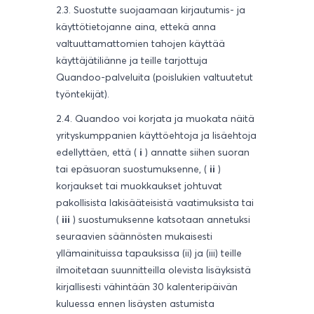
2.3. Suostutte suojaamaan kirjautumis- ja
käyttötietojanne aina, ettekä anna
valtuuttamattomien tahojen käyttää
käyttäjätiliänne ja teille tarjottuja
Quandoo-palveluita (poislukien valtuutetut
työntekijät).
2.4. Quandoo voi korjata ja muokata näitä
yrityskumppanien käyttöehtoja ja lisäehtoja
edellyttäen, että (
i
) annatte siihen suoran
tai epäsuoran suostumuksenne, (
ii
)
korjaukset tai muokkaukset johtuvat
pakollisista lakisääteisistä vaatimuksista tai
(
iii
) suostumuksenne katsotaan annetuksi
seuraavien säännösten mukaisesti
yllämainituissa tapauksissa (ii) ja (iii) teille
ilmoitetaan suunnitteilla olevista lisäyksistä
kirjallisesti vähintään 30 kalenteripäivän
kuluessa ennen lisäysten astumista