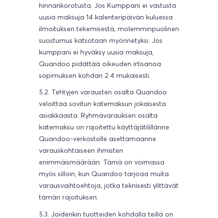
hinnankorotusta. Jos Kumppani ei vastusta
uusia maksuja 14 kalenteripäivän kuluessa
ilmoituksen tekemisestä, molemminpuolinen
suostumus katsotaan myönnetyksi. Jos
kumppani ei hyväksy uusia maksuja,
Quandoo pidättää oikeuden irtisanoa
sopimuksen kohdan 2.4 mukaisesti.
5.2. Tehtyjen varausten osalta Quandoo
veloittaa sovitun katemaksun jokaisesta
asiakkaasta. Ryhmävarauksen osalta
katemaksu on rajoitettu käyttäjätilillänne
Quandoo-verkostolle asettamaanne
varauskohtaiseen ihmisten
enimmäismäärään. Tämä on voimassa
myös silloin, kun Quandoo tarjoaa muita
varausvaihtoehtoja, jotka teknisesti ylittävät
tämän rajoituksen.
5.3. Joidenkin tuotteiden kohdalla teillä on