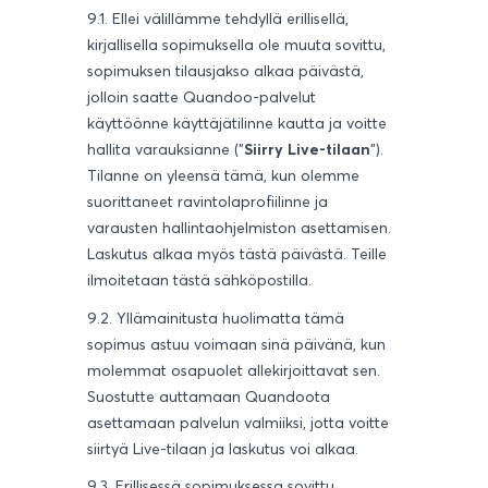
9.1. Ellei välillämme tehdyllä erillisellä,
kirjallisella sopimuksella ole muuta sovittu,
sopimuksen tilausjakso alkaa päivästä,
jolloin saatte Quandoo-palvelut
käyttöönne käyttäjätilinne kautta ja voitte
hallita varauksianne ("
Siirry Live-tilaan
").
Tilanne on yleensä tämä, kun olemme
suorittaneet ravintolaprofiilinne ja
varausten hallintaohjelmiston asettamisen.
Laskutus alkaa myös tästä päivästä. Teille
ilmoitetaan tästä sähköpostilla.
9.2. Yllämainitusta huolimatta tämä
sopimus astuu voimaan sinä päivänä, kun
molemmat osapuolet allekirjoittavat sen.
Suostutte auttamaan Quandoota
asettamaan palvelun valmiiksi, jotta voitte
siirtyä Live-tilaan ja laskutus voi alkaa.
9.3. Erillisessä sopimuksessa sovittu