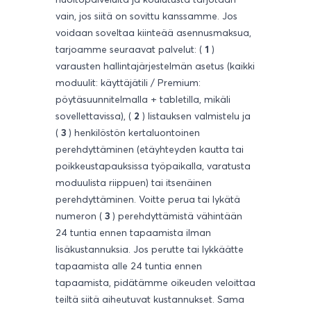
vain, jos siitä on sovittu kanssamme. Jos
voidaan soveltaa kiinteää asennusmaksua,
tarjoamme seuraavat palvelut: (
1
)
varausten hallintajärjestelmän asetus (kaikki
moduulit: käyttäjätili / Premium:
pöytäsuunnitelmalla + tabletilla, mikäli
sovellettavissa), (
2
) listauksen valmistelu ja
(
3
) henkilöstön kertaluontoinen
perehdyttäminen (etäyhteyden kautta tai
poikkeustapauksissa työpaikalla, varatusta
moduulista riippuen) tai itsenäinen
perehdyttäminen. Voitte perua tai lykätä
numeron (
3
) perehdyttämistä vähintään
24 tuntia ennen tapaamista ilman
lisäkustannuksia. Jos perutte tai lykkäätte
tapaamista alle 24 tuntia ennen
tapaamista, pidätämme oikeuden veloittaa
teiltä siitä aiheutuvat kustannukset. Sama