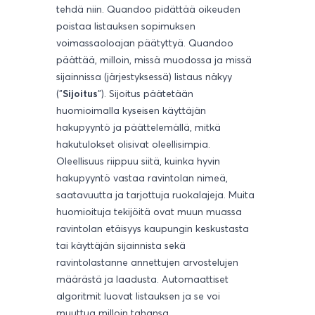
tehdä niin. Quandoo pidättää oikeuden
poistaa listauksen sopimuksen
voimassaoloajan päätyttyä. Quandoo
päättää, milloin, missä muodossa ja missä
sijainnissa (järjestyksessä) listaus näkyy
("
Sijoitus
"). Sijoitus päätetään
huomioimalla kyseisen käyttäjän
hakupyyntö ja päättelemällä, mitkä
hakutulokset olisivat oleellisimpia.
Oleellisuus riippuu siitä, kuinka hyvin
hakupyyntö vastaa ravintolan nimeä,
saatavuutta ja tarjottuja ruokalajeja. Muita
huomioituja tekijöitä ovat muun muassa
ravintolan etäisyys kaupungin keskustasta
tai käyttäjän sijainnista sekä
ravintolastanne annettujen arvostelujen
määrästä ja laadusta. Automaattiset
algoritmit luovat listauksen ja se voi
muuttua milloin tahansa.