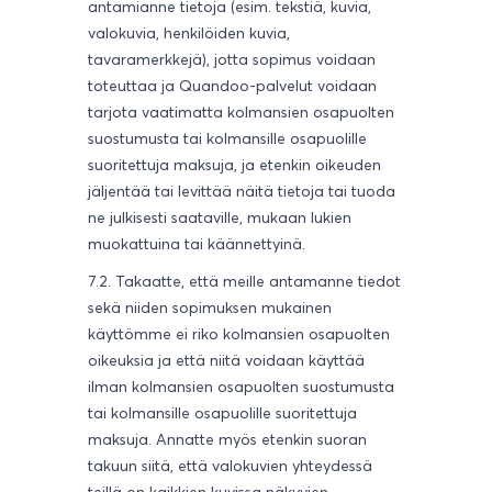
antamianne tietoja (esim. tekstiä, kuvia,
valokuvia, henkilöiden kuvia,
tavaramerkkejä), jotta sopimus voidaan
toteuttaa ja Quandoo-palvelut voidaan
tarjota vaatimatta kolmansien osapuolten
suostumusta tai kolmansille osapuolille
suoritettuja maksuja, ja etenkin oikeuden
jäljentää tai levittää näitä tietoja tai tuoda
ne julkisesti saataville, mukaan lukien
muokattuina tai käännettyinä.
7.2. Takaatte, että meille antamanne tiedot
sekä niiden sopimuksen mukainen
käyttömme ei riko kolmansien osapuolten
oikeuksia ja että niitä voidaan käyttää
ilman kolmansien osapuolten suostumusta
tai kolmansille osapuolille suoritettuja
maksuja. Annatte myös etenkin suoran
takuun siitä, että valokuvien yhteydessä