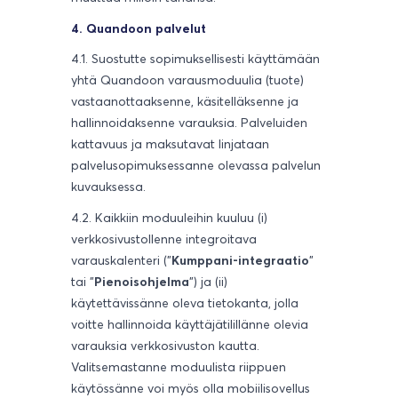
4. Quandoon palvelut
4.1. Suostutte sopimuksellisesti käyttämään
yhtä Quandoon varausmoduulia (tuote)
vastaanottaaksenne, käsitelläksenne ja
hallinnoidaksenne varauksia. Palveluiden
kattavuus ja maksutavat linjataan
palvelusopimuksessanne olevassa palvelun
kuvauksessa.
4.2. Kaikkiin moduuleihin kuuluu (i)
verkkosivustollenne integroitava
varauskalenteri ("
Kumppani-integraatio
"
tai "
Pienoisohjelma
") ja (ii)
käytettävissänne oleva tietokanta, jolla
voitte hallinnoida käyttäjätilillänne olevia
varauksia verkkosivuston kautta.
Valitsemastanne moduulista riippuen
käytössänne voi myös olla mobiilisovellus