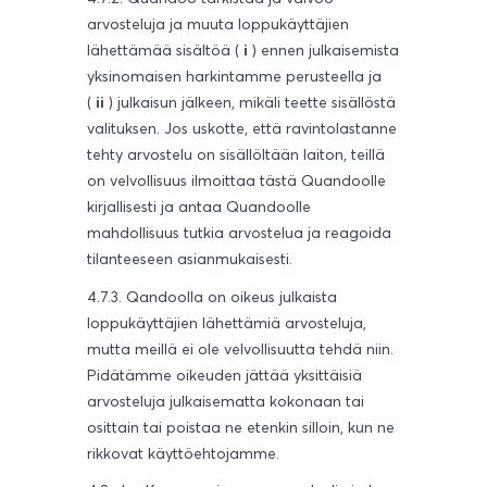
arvosteluja ja muuta loppukäyttäjien
lähettämää sisältöä (
i
) ennen julkaisemista
yksinomaisen harkintamme perusteella ja
(
ii
) julkaisun jälkeen, mikäli teette sisällöstä
valituksen. Jos uskotte, että ravintolastanne
tehty arvostelu on sisällöltään laiton, teillä
on velvollisuus ilmoittaa tästä Quandoolle
kirjallisesti ja antaa Quandoolle
mahdollisuus tutkia arvostelua ja reagoida
tilanteeseen asianmukaisesti.
4.7.3. Qandoolla on oikeus julkaista
loppukäyttäjien lähettämiä arvosteluja,
mutta meillä ei ole velvollisuutta tehdä niin.
Pidätämme oikeuden jättää yksittäisiä
arvosteluja julkaisematta kokonaan tai
osittain tai poistaa ne etenkin silloin, kun ne
rikkovat käyttöehtojamme.