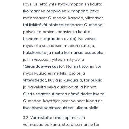
sovellus) että yhteistyökumppanien kautta
(kolmannen osapuolen kumppanit, jotka
mainostavat Quandoo-kanavia, viittaavat
tai linkittävät niihin tai tarjoavat Quandoo-
palveluita omien kanaviensa kautta
teknisen integraation avulla). Ne voivat
myös olla sosiaalisen median alustoja,
hakukoneita ja muita kolmansia osapuolia),
joihin viitataan yhteisnimityksellä
"
Quandoo-verkosto
". Näihin tietoihin voi
myös kuulua esimerkiksi osoite ja
yhteystiedot, kuvia ja kuvauksia, tarjouksia
ja palveluita sekä aukioloajat ja hinnat.
Olette saattanut antaa nämä tiedot itse tai
Quandoo-käyttäjät ovat voineet luoda ne
itsenäisesti sopimussuhteen ulkopuolella.
3.2. Varmistatte aina sopimuksen
voimassaoloaikana, että antamanne tai