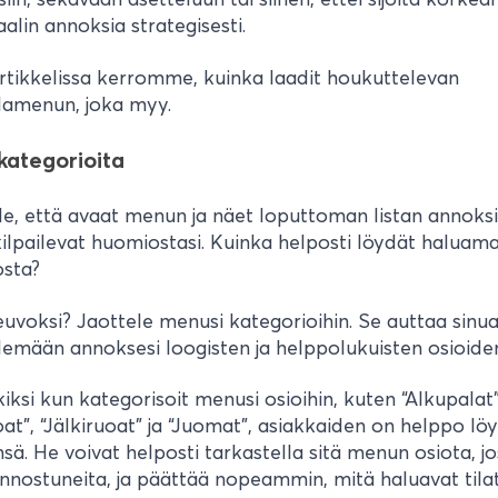
alin annoksia strategisesti.
rtikkelissa kerromme, kuinka laadit houkuttelevan
lamenun, joka myy.
 kategorioita
le, että avaat menun ja näet loputtoman listan annoksi
kilpailevat huomiostasi. Kuinka helposti löydät haluama
osta?
uvoksi? Jaottele menusi kategorioihin. Se auttaa sinu
elemään annoksesi loogisten ja helppolukuisten osioiden
iksi kun kategorisoit menusi osioihin, kuten “Alkupalat”
at”, “Jälkiruoat” ja “Juomat”, asiakkaiden on helppo lö
sä. He voivat helposti tarkastella sitä menun osiota, j
innostuneita, ja päättää nopeammin, mitä haluavat tilat