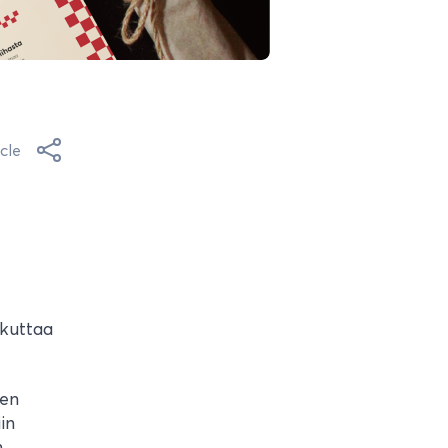
cle
ikuttaa
sen
in
n