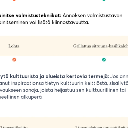
initse valmistustekniikat:
Annoksen valmistustavan
initseminen voi lisätä kiinnostavuutta.
ytä kulttuurista ja alueista kertovia termejä:
Jos an
anut inspiraationsa tietyn kulttuurin keittiöstä, sisällyt
vaukseen sanoja, joista heijastuu sen kulttuurillinen tai
ueellinen alkuperä.