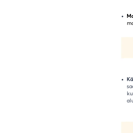
Ma
ma
Kä
sa
ku
al