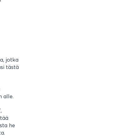
a, jotka
si tästä
a
 alle.
,
ytää
osta he
a.