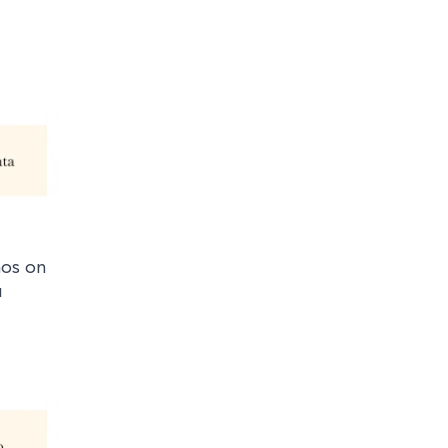
nos on
ä