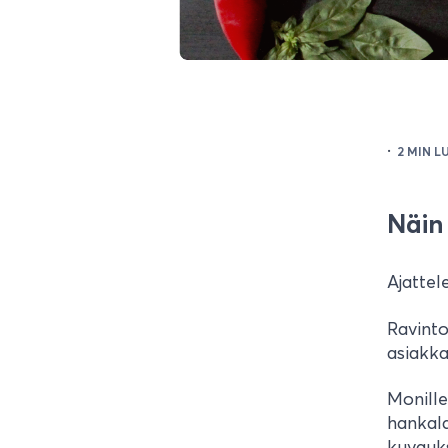
·
2 MIN L
Näin
Ajattel
Ravinto
asiakka
Monille
hankala
kuvauks