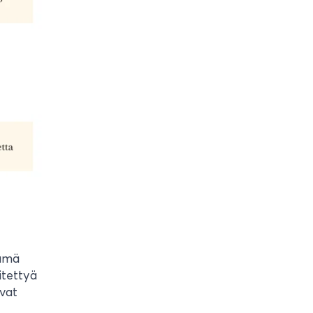
tämä
itettyä
avat