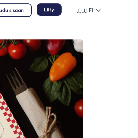
Liity
audu sisään
🇫🇮
FI