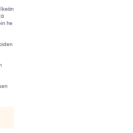
elkeän
tä
oin he
joiden
n
isen