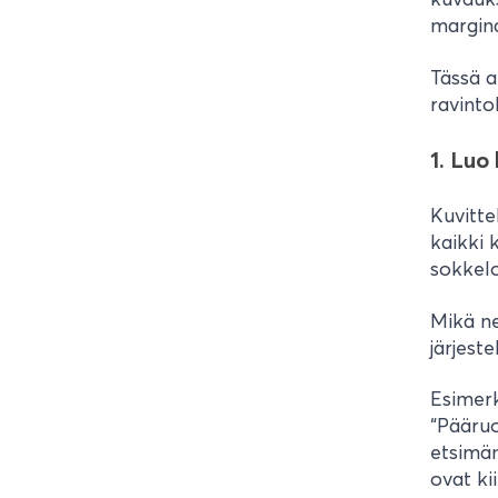
margina
Tässä a
ravinto
1. Luo
Kuvitte
kaikki 
sokkel
Mikä ne
järjest
Esimerk
“Pääruo
etsimän
ovat ki