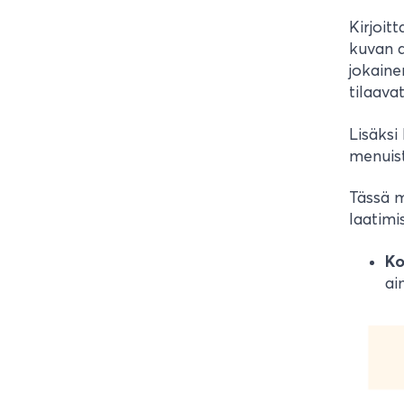
Kirjoit
kuvan a
jokaine
tilaava
Lisäksi
menuist
Tässä 
laatimi
Ko
ai