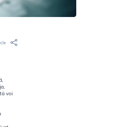
cle
ä,
ja,
tä voi
a