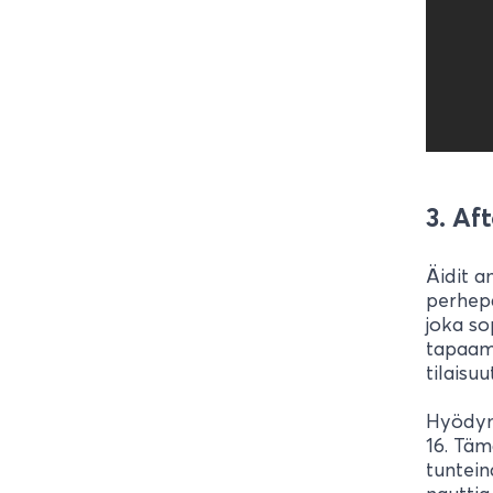
3. Af
Äidit a
perhepä
joka sop
tapaami
tilaisu
Hyödynn
16. Täm
tuntein