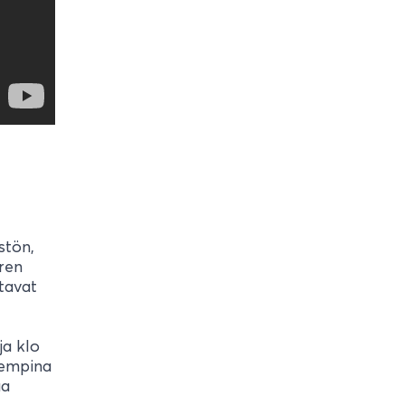
stön,
ären
stavat
ja klo
isempina
aa