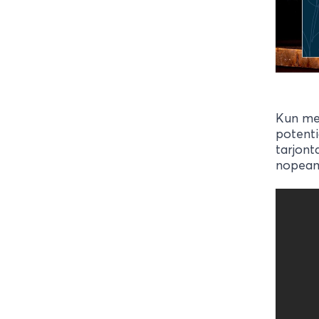
Kun men
potenti
tarjont
nopeam