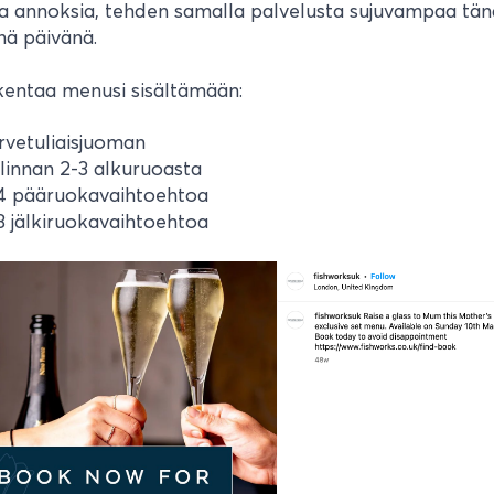
a annoksia, tehden samalla palvelusta sujuvampaa tän
enä päivänä.
kentaa menusi sisältämään:
rvetuliaisjuoman
linnan 2-3 alkuruoasta
4 pääruokavaihtoehtoa
3 jälkiruokavaihtoehtoa