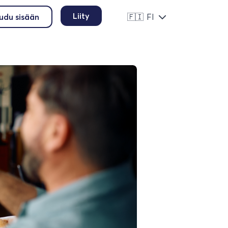
Liity
audu sisään
🇫🇮
FI