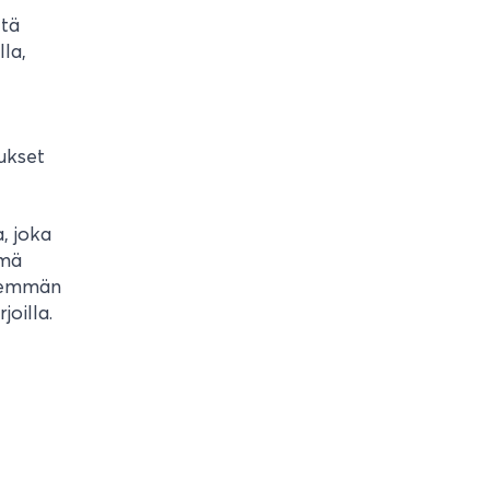
ttä
lla,
ukset
, joka
ämä
isemmän
joilla.