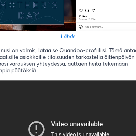
Lähde
usi on valmis, lataa se Quandoo-profiiliisi. Tämä anta
aalisille asiakkaille tilaisuuden tarkastella äitienpäivän
aasi varauksen yhteydessä, auttaen heitä tekemään
pia päätöksiä.