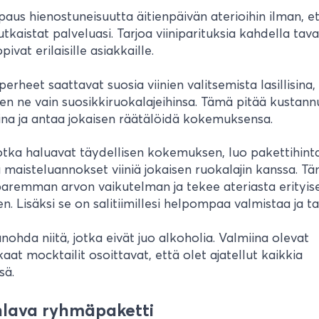
ipaus hienostuneisuutta äitienpäivän aterioihin ilman, e
kaistat palveluasi. Tarjoa viiniparituksia kahdella tava
pivat erilaisille asiakkaille.
perheet saattavat suosia viinien valitsemista lasillisina,
en ne vain suosikkiruokalajeihinsa. Tämä pitää kustann
ina ja antaa jokaisen räätälöidä kokemuksensa.
 jotka haluavat täydellisen kokemuksen, luo pakettihinta
ä maisteluannokset viiniä jokaisen ruokalajin kanssa. T
paremman arvon vaikutelman ja tekee ateriasta erity
en. Lisäksi se on salitiimillesi helpompaa valmistaa ja tar
nohda niitä, jotka eivät juo alkoholia. Valmiina olevat
aat mocktailit osoittavat, että olet ajatellut kaikkia
sä.
hlava ryhmäpaketti