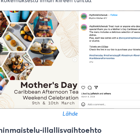
 kokemuksesta ilman kiireen tuntua.
Lähde
ininmaistelu-illallisvaihtoehto