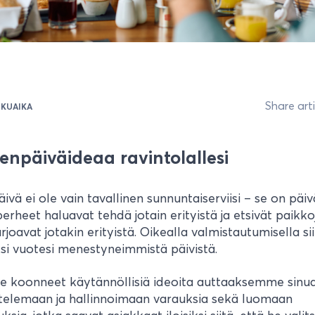
Share arti
UKUAIKA
ienpäiväideaa ravintolallesi
äivä ei ole vain tavallinen sunnuntaiserviisi – se on päiv
 perheet haluavat tehdä jotain erityistä ja etsivät paikko
arjoavat jotakin erityistä. Oikealla valmistautumisella sii
ksi vuotesi menestyneimmistä päivistä.
 koonneet käytännöllisiä ideoita auttaaksemme sinu
telemaan ja hallinnoimaan varauksia sekä luomaan