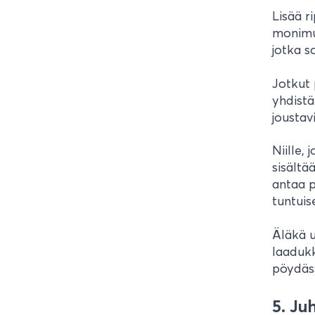
Lisää r
monimut
jotka so
Jotkut 
yhdistä
joustav
Niille,
sisältä
antaa 
tuntuis
Äläkä u
laadukk
pöydäs
5. Ju