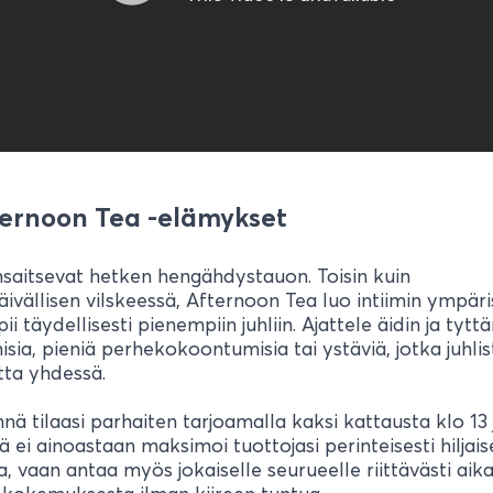
ternoon Tea -elämykset
nsaitsevat hetken hengähdystauon. Toisin kuin
ivällisen vilskeessä, Afternoon Tea luo intiimin ympäri
ii täydellisesti pienempiin juhliin. Ajattele äidin ja tytt
sia, pieniä perhekokoontumisia tai ystäviä, jotka juhli
utta yhdessä.
ä tilaasi parhaiten tarjoamalla kaksi kattausta klo 13 
ä ei ainoastaan maksimoi tuottojasi perinteisesti hilja
a, vaan antaa myös jokaiselle seurueelle riittävästi aik