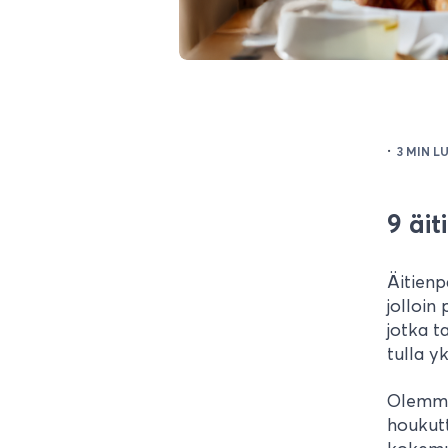
·
3 MIN L
9 äit
Äitienp
jolloin
jotka t
tulla y
Olemme
houkut