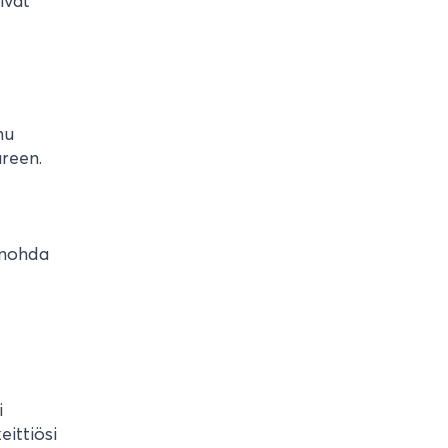
ivat
nu
äreen.
unohda
i
eittiösi