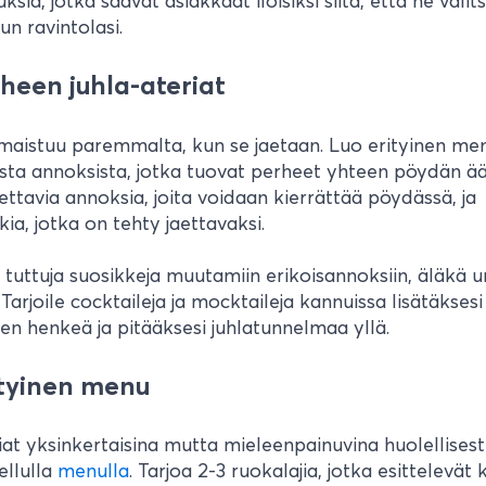
sia, jotka saavat asiakkaat iloisiksi siitä, että he valits
nun ravintolasi.
rheen juhla-ateriat
maistuu paremmalta, kun se jaetaan. Luo erityinen me
ista annoksista, jotka tuovat perheet yhteen pöydän ä
aettavia annoksia, joita voidaan kierrättää pöydässä, ja
kia, jotka on tehty jaettavaksi.
 tuttuja suosikkeja muutamiin erikoisannoksiin, äläkä 
 Tarjoile cocktaileja ja mocktaileja kannuissa lisätäksesi
en henkeä ja pitääksesi juhlatunnelmaa yllä.
ityinen menu
iat yksinkertaisina mutta mieleenpainuvina huolellisest
ellulla
menulla
. Tarjoa 2-3 ruokalajia, jotka esittelevät k