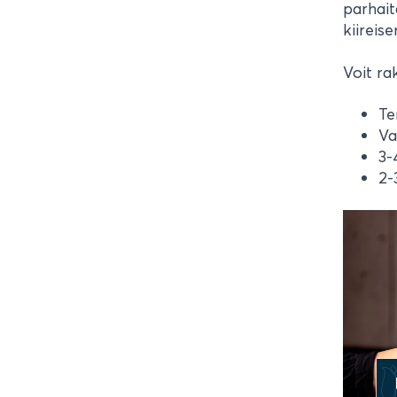
parhait
kiireis
Voit ra
Te
Va
3-
2-