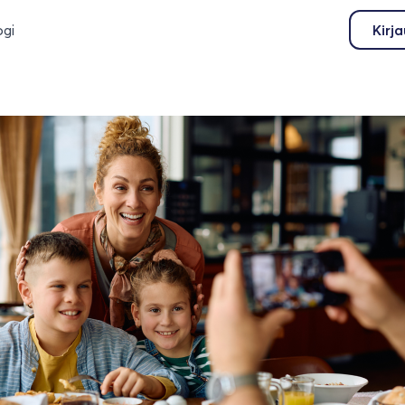
ogi
Kirj