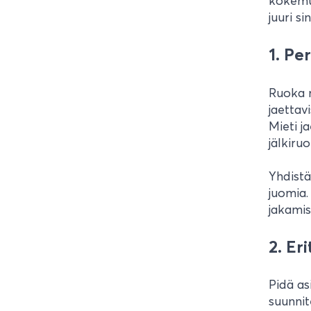
kokemuk
juuri si
1. Pe
Ruoka 
jaettav
Mieti j
jälkiruo
Yhdistä
juomia.
jakamis
2. Er
Pidä as
suunnit