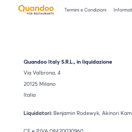
Termini e Condizioni
Informat
Quandoo Italy S.R.L., in liquidazione
Via Valbrona, 4
20125 Milano
Italia
Liquidatori:
Benjamin Rodewyk, Akinori Kami
CF e P.IVA 08420030960