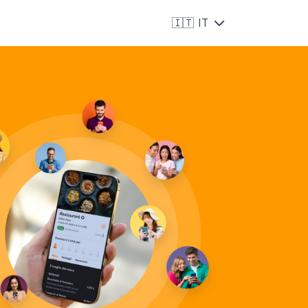
🇮🇹
IT