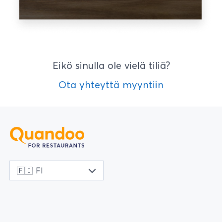
Eikö sinulla ole vielä tiliä?
Ota yhteyttä myyntiin
🇫🇮
FI